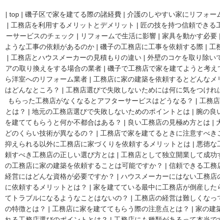
|
top
|
磯子区で家を建てる際の諸経費
|
介護のしやすい家にリフォー
|
工務店を利用するメリットとデメリット
|
匠の技を持つ信頼できる
ーサービスのチェック
|
リフォームで生活に影響
|
家具を動かす必要
ような工事の依頼があるのか
|
磯子の工務店に工事を依頼する際
|
工
|
工務店とハウスメーカーの見積もりの違い
|
外壁のコケを取り除い
アの取り換えをする場合の業者
|
磯子で工務店で家を建てようと考え
ら洋室へのリフォーム業者
|
工務店に家の建築を依頼するとどんなメ
はどんなところ？
|
工務店選びで失敗しないためには何に気をつけれ
もらった工務店がなくなるとアフターサービスはどうなる？
|
工務店
とは？
|
地元の工務店選びで失敗しないためのポイントとは
|
腕の良
を建ててもらうと何か不都合はある？
|
良い工務店の見極め方とは
|
どのくらい技術が異なるの？
|
工務店で家を建てるときに注意すべき
抑えられる以外に工務店に家づくりを依頼するメリットとは
|
悪徳な
頼すべき工務店の正しい選び方とは
|
工務店として独立開業して成功
の工務店に家の建築を依頼することは可能ですか？
|
信頼できる工務
経営にはどんな資格が必要ですか？
|
ハウスメーカーにはない工務店
に依頼するメリットとは？
|
家を建てている最中に工務店が倒産した
てトラブルになるようなことはないの？
|
工務店の経営は難しくなっ
の特徴とは？
|
工務店に家を建ててもらう際の注意点とは？
|
家の建
れる工務店選びのポイントとは？
|
工務店にも種類があるって本当で