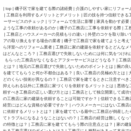
|
top
|
磯子区で家を建てる際の諸経費
|
介護のしやすい家にリフォー
|
工務店を利用するメリットとデメリット
|
匠の技を持つ信頼できる
ーサービスのチェック
|
リフォームで生活に影響
|
家具を動かす必要
ような工事の依頼があるのか
|
磯子の工務店に工事を依頼する際
|
工
|
工務店とハウスメーカーの見積もりの違い
|
外壁のコケを取り除い
アの取り換えをする場合の業者
|
磯子で工務店で家を建てようと考え
ら洋室へのリフォーム業者
|
工務店に家の建築を依頼するとどんなメ
はどんなところ？
|
工務店選びで失敗しないためには何に気をつけれ
もらった工務店がなくなるとアフターサービスはどうなる？
|
工務店
とは？
|
地元の工務店選びで失敗しないためのポイントとは
|
腕の良
を建ててもらうと何か不都合はある？
|
良い工務店の見極め方とは
|
どのくらい技術が異なるの？
|
工務店で家を建てるときに注意すべき
抑えられる以外に工務店に家づくりを依頼するメリットとは
|
悪徳な
頼すべき工務店の正しい選び方とは
|
工務店として独立開業して成功
の工務店に家の建築を依頼することは可能ですか？
|
信頼できる工務
経営にはどんな資格が必要ですか？
|
ハウスメーカーにはない工務店
に依頼するメリットとは？
|
家を建てている最中に工務店が倒産した
てトラブルになるようなことはないの？
|
工務店の経営は難しくなっ
の特徴とは？
|
工務店に家を建ててもらう際の注意点とは？
|
家の建
れる工務店選びのポイントとは？
|
工務店にも種類があるって本当で