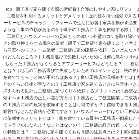
|
top
|
磯子区で家を建てる際の諸経費
|
介護のしやすい家にリフォー
|
工務店を利用するメリットとデメリット
|
匠の技を持つ信頼できる
ーサービスのチェック
|
リフォームで生活に影響
|
家具を動かす必要
ような工事の依頼があるのか
|
磯子の工務店に工事を依頼する際
|
工
|
工務店とハウスメーカーの見積もりの違い
|
外壁のコケを取り除い
アの取り換えをする場合の業者
|
磯子で工務店で家を建てようと考え
ら洋室へのリフォーム業者
|
工務店に家の建築を依頼するとどんなメ
はどんなところ？
|
工務店選びで失敗しないためには何に気をつけれ
もらった工務店がなくなるとアフターサービスはどうなる？
|
工務店
とは？
|
地元の工務店選びで失敗しないためのポイントとは
|
腕の良
を建ててもらうと何か不都合はある？
|
良い工務店の見極め方とは
|
どのくらい技術が異なるの？
|
工務店で家を建てるときに注意すべき
抑えられる以外に工務店に家づくりを依頼するメリットとは
|
悪徳な
頼すべき工務店の正しい選び方とは
|
工務店として独立開業して成功
の工務店に家の建築を依頼することは可能ですか？
|
信頼できる工務
経営にはどんな資格が必要ですか？
|
ハウスメーカーにはない工務店
に依頼するメリットとは？
|
家を建てている最中に工務店が倒産した
てトラブルになるようなことはないの？
|
工務店の経営は難しくなっ
の特徴とは？
|
工務店に家を建ててもらう際の注意点とは？
|
家の建
れる工務店選びのポイントとは？
|
工務店にも種類があるって本当で