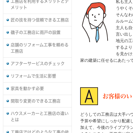
工務店を利用するメリットとデ
私も主人
メリット
うやくそ
そんなわ
匠の技を持つ信頼できる工務店
ルルーム
主人も自
磯子の工務店に雨戸の設置
言い出し
地元の工
店舗のリフォーム工事を頼める
するより
工務店
を見かけ
家の建築に任せるにあたっ
アフターサービスのチェック
リフォームで生活に影響
家具を動かす必要
お客様のい
間取り変更のできる工務店
ハウスメーカーと工務店の違い
どうしての工務店は大手ハ
とは
予算や希望にしっかり配慮
加えて、今後のライププラ
工務店ではどのような工事の依