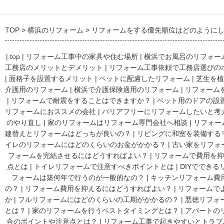
TOP
横浜のリフォーム
リフォームをする優先順位はどのように
|
top
|
リフォーム工事中の家具や住む場所
|
横浜でお風呂のリフォー
工務店のメリットとデメリット
|
リフォーム工事依頼で工務店選びの
|
面格子を設置するメリット
|
ペットに配慮したリフォーム
|
芝生を植
介護用のリフォーム
|
横浜で介護保険適用のリフォーム
|
リフォーム
|
リフォームで耐震をすることはできますか？
|
ペット用のドアの設
リフォームにおススメの会社
|
バリアフリーにリフォームしたいと考
のやり直し
|
家のリフォームはリフォーム専門会社へ相談
|
リフォー
建替えとリフォームはどっちが良いの？
|
リビングに和室を装備する
イレのリフォームにはどのくらいのお金がかかる？
|
古い家をリフォ
フォームを完結させるにはどうすればよい？
|
リフォームで費用を抑
点とは
|
トイレリフォームで注意すべきポイントとは
|
DIYででき
フォームは築何年で行うのが一般的なの？
|
キッチンリフォーム費
の？
|
リフォーム費用を抑えるにはどうすればよい？
|
リフォームで
か
|
フルリフォームにはどのくらいの工期がかかるの？
|
悪徳リフォ
とは？
|
家のリフォームを行うベストタイミングとは？
|
アパートの
合のポイントや注意点とは？
|
リフォーム工事で起きやすいとトラブ