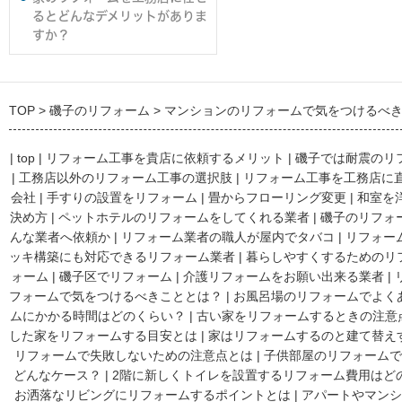
るとどんなデメリットがありま
すか？
TOP
磯子のリフォーム
マンションのリフォームで気をつけるべ
|
top
|
リフォーム工事を貴店に依頼するメリット
|
磯子では耐震のリ
|
工務店以外のリフォーム工事の選択肢
|
リフォーム工事を工務店に
会社
|
手すりの設置をリフォーム
|
畳からフローリング変更
|
和室を
決め方
|
ペットホテルのリフォームをしてくれる業者
|
磯子のリフォ
んな業者へ依頼か
|
リフォーム業者の職人が屋内でタバコ
|
リフォー
ッキ構築にも対応できるリフォーム業者
|
暮らしやすくするためのリ
ォーム
|
磯子区でリフォーム
|
介護リフォームをお願い出来る業者
|
フォームで気をつけるべきこととは？
|
お風呂場のリフォームでよく
ムにかかる時間はどのくらい？
|
古い家をリフォームするときの注意
した家をリフォームする目安とは
|
家はリフォームするのと建て替え
リフォームで失敗しないための注意点とは
|
子供部屋のリフォームで
どんなケース？
|
2階に新しくトイレを設置するリフォーム費用はど
お洒落なリビングにリフォームするポイントとは
|
アパートやマンシ