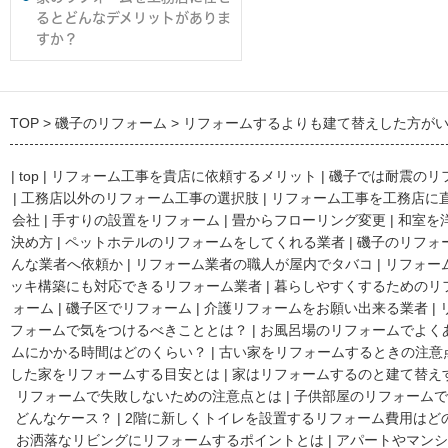
るとどんなデメリットがありま
すか？
TOP
磯子のリフォーム
リフォームするよりも建て替えした方が
|
top
|
リフォーム工事を貴店に依頼するメリット
|
磯子では耐震のリ
|
工務店以外のリフォーム工事の選択肢
|
リフォーム工事を工務店に
会社
|
手すりの設置をリフォーム
|
畳からフローリング変更
|
和室を
決め方
|
ペットホテルのリフォームをしてくれる業者
|
磯子のリフォ
んな業者へ依頼か
|
リフォーム業者の職人が屋内でタバコ
|
リフォー
ッキ構築にも対応できるリフォーム業者
|
暮らしやすくするためのリ
ォーム
|
磯子区でリフォーム
|
介護リフォームをお願い出来る業者
|
フォームで気をつけるべきこととは？
|
お風呂場のリフォームでよく
ムにかかる時間はどのくらい？
|
古い家をリフォームするときの注意
した家をリフォームする目安とは
|
家はリフォームするのと建て替え
リフォームで失敗しないための注意点とは
|
子供部屋のリフォームで
どんなケース？
|
2階に新しくトイレを設置するリフォーム費用はど
お洒落なリビングにリフォームするポイントとは
|
アパートやマンシ