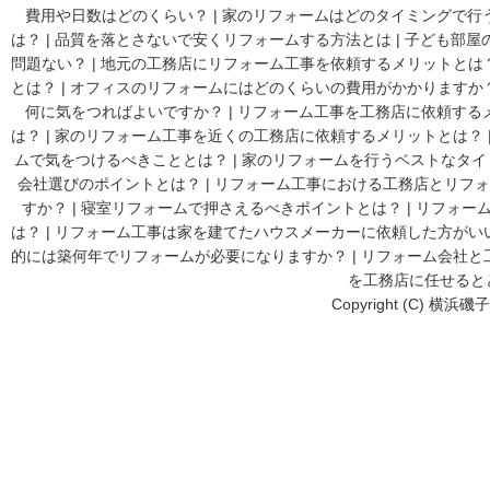
費用や日数はどのくらい？
|
家のリフォームはどのタイミングで行
は？
|
品質を落とさないで安くリフォームする方法とは
|
子ども部屋
問題ない？
|
地元の工務店にリフォーム工事を依頼するメリットとは
とは？
|
オフィスのリフォームにはどのくらいの費用がかかりますか
何に気をつればよいですか？
|
リフォーム工事を工務店に依頼する
は？
|
家のリフォーム工事を近くの工務店に依頼するメリットとは？
ムで気をつけるべきこととは？
|
家のリフォームを行うベストなタイ
会社選びのポイントとは？
|
リフォーム工事における工務店とリフォ
すか？
|
寝室リフォームで押さえるべきポイントとは？
|
リフォーム
は？
|
リフォーム工事は家を建てたハウスメーカーに依頼した方がい
的には築何年でリフォームが必要になりますか？
|
リフォーム会社と
を工務店に任せると
Copyright (C) 横浜磯