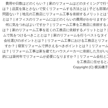
費用や日数はどのくらい？
|
家のリフォームはどのタイミングで行
は？
|
品質を落とさないで安くリフォームする方法とは
|
子ども部屋
問題ない？
|
地元の工務店にリフォーム工事を依頼するメリットとは
とは？
|
オフィスのリフォームにはどのくらいの費用がかかりますか
何に気をつればよいですか？
|
リフォーム工事を工務店に依頼する
は？
|
家のリフォーム工事を近くの工務店に依頼するメリットとは？
ムで気をつけるべきこととは？
|
家のリフォームを行うベストなタイ
会社選びのポイントとは？
|
リフォーム工事における工務店とリフォ
すか？
|
寝室リフォームで押さえるべきポイントとは？
|
リフォーム
は？
|
リフォーム工事は家を建てたハウスメーカーに依頼した方がい
的には築何年でリフォームが必要になりますか？
|
リフォーム会社と
を工務店に任せると
Copyright (C) 横浜磯