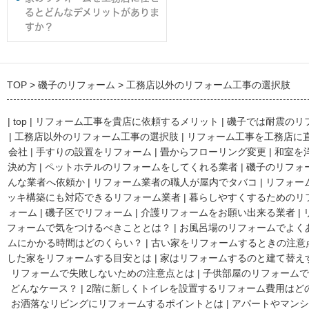
るとどんなデメリットがありま
すか？
TOP
磯子のリフォーム
工務店以外のリフォーム工事の選択肢
|
top
|
リフォーム工事を貴店に依頼するメリット
|
磯子では耐震のリ
|
工務店以外のリフォーム工事の選択肢
|
リフォーム工事を工務店に
会社
|
手すりの設置をリフォーム
|
畳からフローリング変更
|
和室を
決め方
|
ペットホテルのリフォームをしてくれる業者
|
磯子のリフォ
んな業者へ依頼か
|
リフォーム業者の職人が屋内でタバコ
|
リフォー
ッキ構築にも対応できるリフォーム業者
|
暮らしやすくするためのリ
ォーム
|
磯子区でリフォーム
|
介護リフォームをお願い出来る業者
|
フォームで気をつけるべきこととは？
|
お風呂場のリフォームでよく
ムにかかる時間はどのくらい？
|
古い家をリフォームするときの注意
した家をリフォームする目安とは
|
家はリフォームするのと建て替え
リフォームで失敗しないための注意点とは
|
子供部屋のリフォームで
どんなケース？
|
2階に新しくトイレを設置するリフォーム費用はど
お洒落なリビングにリフォームするポイントとは
|
アパートやマンシ