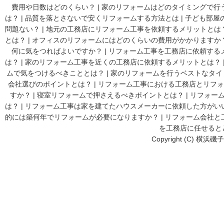
費用や日数はどのくらい？
|
家のリフォームはどのタイミングで行
は？
|
品質を落とさないで安くリフォームする方法とは
|
子ども部屋
問題ない？
|
地元の工務店にリフォーム工事を依頼するメリットとは
とは？
|
オフィスのリフォームにはどのくらいの費用がかかりますか
何に気をつればよいですか？
|
リフォーム工事を工務店に依頼する
は？
|
家のリフォーム工事を近くの工務店に依頼するメリットとは？
ムで気をつけるべきこととは？
|
家のリフォームを行うベストなタイ
会社選びのポイントとは？
|
リフォーム工事における工務店とリフォ
すか？
|
寝室リフォームで押さえるべきポイントとは？
|
リフォーム
は？
|
リフォーム工事は家を建てたハウスメーカーに依頼した方がい
的には築何年でリフォームが必要になりますか？
|
リフォーム会社と
を工務店に任せると
Copyright (C) 横浜磯