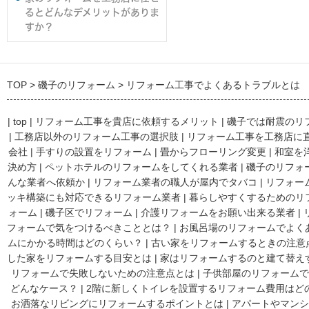
るとどんなデメリットがありま
すか？
TOP
磯子のリフォーム
リフォーム工事でよくあるトラブルとは
|
top
|
リフォーム工事を貴店に依頼するメリット
|
磯子では耐震のリ
|
工務店以外のリフォーム工事の選択肢
|
リフォーム工事を工務店に
会社
|
手すりの設置をリフォーム
|
畳からフローリング変更
|
和室を
決め方
|
ペットホテルのリフォームをしてくれる業者
|
磯子のリフォ
んな業者へ依頼か
|
リフォーム業者の職人が屋内でタバコ
|
リフォー
ッキ構築にも対応できるリフォーム業者
|
暮らしやすくするためのリ
ォーム
|
磯子区でリフォーム
|
介護リフォームをお願い出来る業者
|
フォームで気をつけるべきこととは？
|
お風呂場のリフォームでよく
ムにかかる時間はどのくらい？
|
古い家をリフォームするときの注意
した家をリフォームする目安とは
|
家はリフォームするのと建て替え
リフォームで失敗しないための注意点とは
|
子供部屋のリフォームで
どんなケース？
|
2階に新しくトイレを設置するリフォーム費用はど
お洒落なリビングにリフォームするポイントとは
|
アパートやマンシ