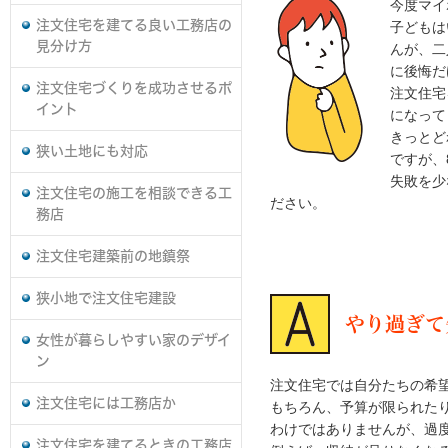
今度マイ
注文住宅を建てる良い工務店の
子どもは
見分け方
んが、二
に後悔だ
注文住宅づくりを成功させるポ
注文住宅
イント
になって
きっとど
狭い土地にも対応
ですが、
失敗を少
注文住宅の施工を相談できる工
ださい。
務店
注文住宅建築前の地鎮祭
狭小地で注文住宅建設
やり過ぎて
女性が暮らしやすい家のデザイ
ン
注文住宅では自分たちの希
注文住宅には工務店か
もちろん、予算が限られた
わけではありませんが、過
注文住宅を建てるときの工務店