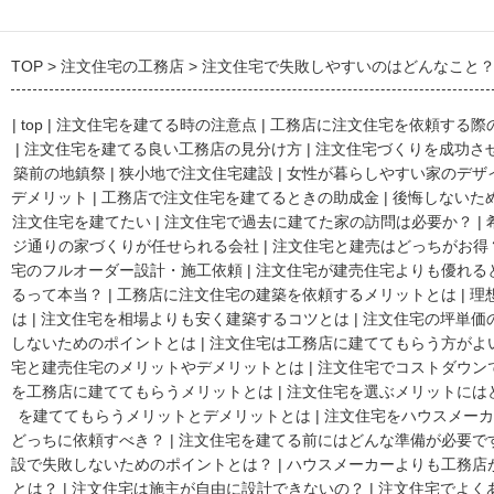
TOP
注文住宅の工務店
注文住宅で失敗しやすいのはどんなこと
|
top
|
注文住宅を建てる時の注意点
|
工務店に注文住宅を依頼する際
|
注文住宅を建てる良い工務店の見分け方
|
注文住宅づくりを成功さ
築前の地鎮祭
|
狭小地で注文住宅建設
|
女性が暮らしやすい家のデザ
デメリット
|
工務店で注文住宅を建てるときの助成金
|
後悔しないた
注文住宅を建てたい
|
注文住宅で過去に建てた家の訪問は必要か？
|
ジ通りの家づくりが任せられる会社
|
注文住宅と建売はどっちがお得
宅のフルオーダー設計・施工依頼
|
注文住宅が建売住宅よりも優れる
るって本当？
|
工務店に注文住宅の建築を依頼するメリットとは
|
理
は
|
注文住宅を相場よりも安く建築するコツとは
|
注文住宅の坪単価
しないためのポイントとは
|
注文住宅は工務店に建ててもらう方がよ
宅と建売住宅のメリットやデメリットとは
|
注文住宅でコストダウン
を工務店に建ててもらうメリットとは
|
注文住宅を選ぶメリットには
を建ててもらうメリットとデメリットとは
|
注文住宅をハウスメーカ
どっちに依頼すべき？
|
注文住宅を建てる前にはどんな準備が必要で
設で失敗しないためのポイントとは？
|
ハウスメーカーよりも工務店
とは？
|
注文住宅は施主が自由に設計できないの？
|
注文住宅でよく