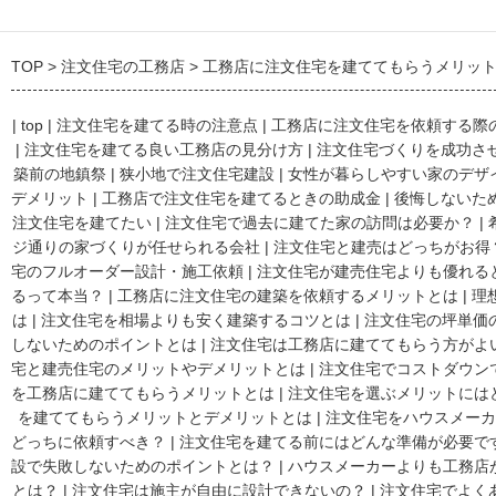
TOP
注文住宅の工務店
工務店に注文住宅を建ててもらうメリッ
|
top
|
注文住宅を建てる時の注意点
|
工務店に注文住宅を依頼する際
|
注文住宅を建てる良い工務店の見分け方
|
注文住宅づくりを成功さ
築前の地鎮祭
|
狭小地で注文住宅建設
|
女性が暮らしやすい家のデザ
デメリット
|
工務店で注文住宅を建てるときの助成金
|
後悔しないた
注文住宅を建てたい
|
注文住宅で過去に建てた家の訪問は必要か？
|
ジ通りの家づくりが任せられる会社
|
注文住宅と建売はどっちがお得
宅のフルオーダー設計・施工依頼
|
注文住宅が建売住宅よりも優れる
るって本当？
|
工務店に注文住宅の建築を依頼するメリットとは
|
理
は
|
注文住宅を相場よりも安く建築するコツとは
|
注文住宅の坪単価
しないためのポイントとは
|
注文住宅は工務店に建ててもらう方がよ
宅と建売住宅のメリットやデメリットとは
|
注文住宅でコストダウン
を工務店に建ててもらうメリットとは
|
注文住宅を選ぶメリットには
を建ててもらうメリットとデメリットとは
|
注文住宅をハウスメーカ
どっちに依頼すべき？
|
注文住宅を建てる前にはどんな準備が必要で
設で失敗しないためのポイントとは？
|
ハウスメーカーよりも工務店
とは？
|
注文住宅は施主が自由に設計できないの？
|
注文住宅でよく