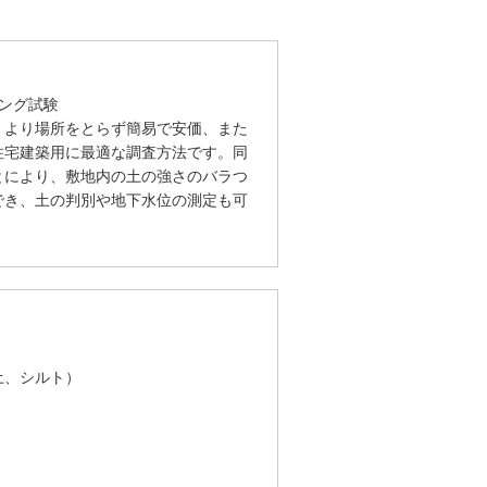
ング試験
）より場所をとらず簡易で安価、また
住宅建築用に最適な調査方法です。同
とにより、敷地内の土の強さのバラつ
でき、土の判別や地下水位の測定も可
、シルト）
）