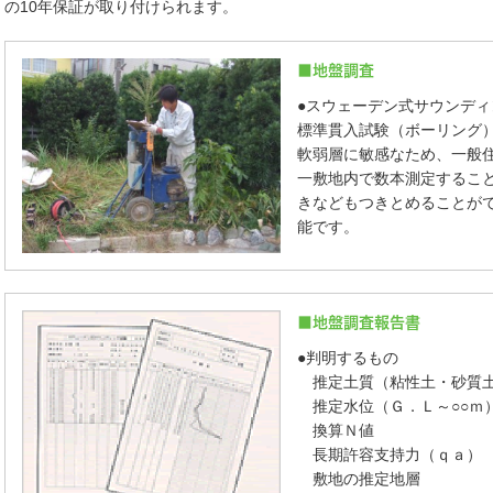
の10年保証が取り付けられます。
■地盤調査
●スウェーデン式サウンディ
標準貫入試験（ボーリング
軟弱層に敏感なため、一般
一敷地内で数本測定するこ
きなどもつきとめることが
能です。
■地盤調査報告書
●判明するもの
推定土質（粘性土・砂質土
推定水位（Ｇ．Ｌ～○○ｍ
換算Ｎ値
長期許容支持力（ｑａ）
敷地の推定地層