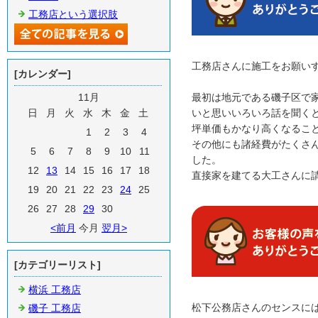
工務店という選択肢
工務店さんに施工をお願い
[カレンダー]
11月
最初は地元である磯子区で
日
月
火
水
木
金
土
いと思いいろいろ話を聞く
坪単価もかなり高くなるこ
1
2
3
4
その他にも諸経費がたくさ
5
6
7
8
9
10
11
した。
12
13
14
15
16
17
18
直接家を建てる大工さんに
19
20
21
22
23
24
25
26
27
28
29
30
<前月
今月
翌月>
[カテゴリーリスト]
横浜 工務店
松下公務店さんのセンスに
磯子 工務店