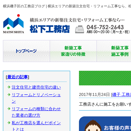
横浜磯子区の工務店ブログ | 横浜エリアの新築注文住宅・リフォーム工事なら、
[
最近の記事
]
注文住宅と建売住宅の違い
2017年11月24日 [
磯子 工務
リフォームとリノベーショ
ン
工務店さんに施工をお願い
リフォームの種類に合わせ
た業者の選び方
私が工務店を選んだポイン
トとは